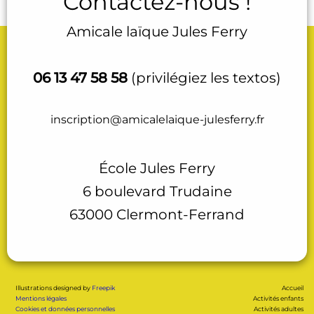
Contactez-nous !
Amicale laïque Jules Ferry
06 13 47 58 58
(privilégiez les textos)
inscription@amicalelaique-julesferry.fr
École Jules Ferry
6 boulevard Trudaine
63000 Clermont-Ferrand
Illustrations designed by
Freepik
Accueil
Mentions légales
Activités enfants
Cookies et données personnelles
Activités adultes